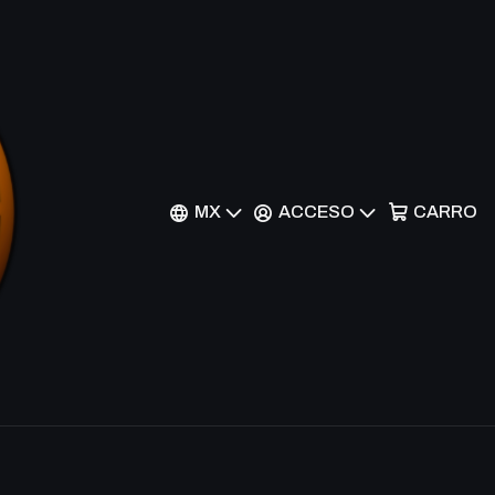
Growth - M19-194 - Rare
nes
MX
ACCESO
CARRO