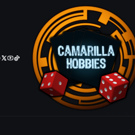
No olviden reportar sus depositos y transferencias por Whatsapp
Prodigious 
|
Mostrar stock de ubicacio
COMPARTIR ESTE PRODUCTO