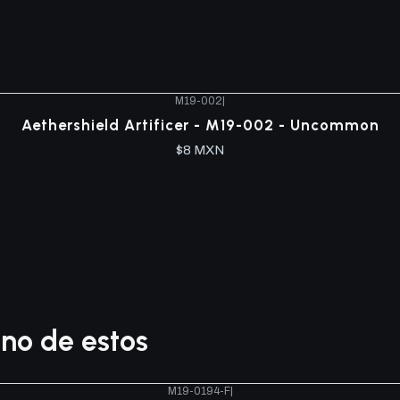
M19-002
|
Aethershield Artificer - M19-002 - Uncommon
$8 MXN
no de estos
M19-0194-F
|