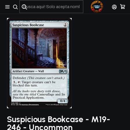
No olviden reportar sus depositos y transferencias por Whatsapp
Suspicious Bookcase - M19-
246 - Uncommon