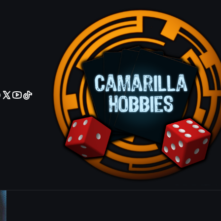
No olviden reportar sus depositos y transferencias por Whatsapp
Photon Stri
EN022 - Su
IDIOMA.
Español
Ingles
|
Mostrar stock de ubicacio
COMPARTIR ESTE PRODUCTO