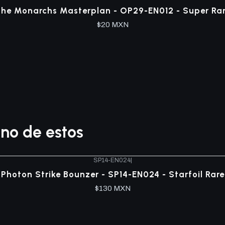
he Monarchs Masterplan - OP29-EN012 - Super Ra
$20 MXN
no de estos
SP14-EN024
|
Photon Strike Bounzer - SP14-EN024 - Starfoil Rare
$130 MXN