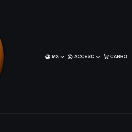
ke Bounzer - CT09-
per Rare
MX
ACCESO
CARRO
nes