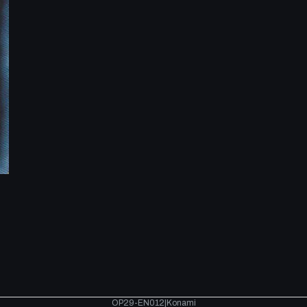
OP29-EN012
|
Konami