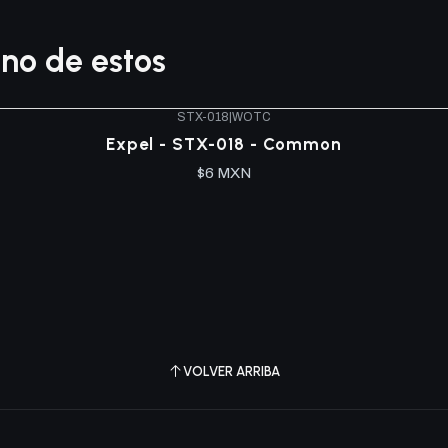
no de estos
STX-018
|
WOTC
Expel - STX-018 - Common
$6 MXN
VOLVER ARRIBA