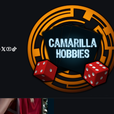
No olviden reportar sus depositos y transferencias por Whatsapp
Professor's
Common
Agrega
Cantidad
|
Mostrar stock de ubicacio
COMPARTIR ESTE PRODUCTO