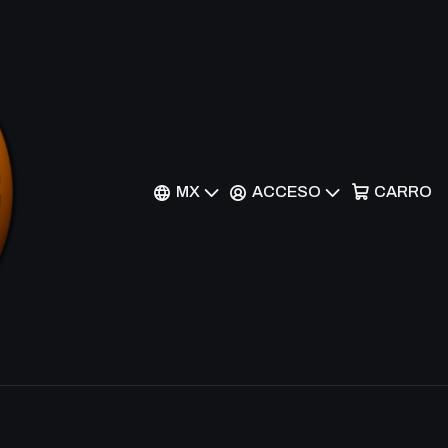
 Warning - STX-084 -
r al Carrito
Comprar ahora
MX
ACCESO
CARRO
nes