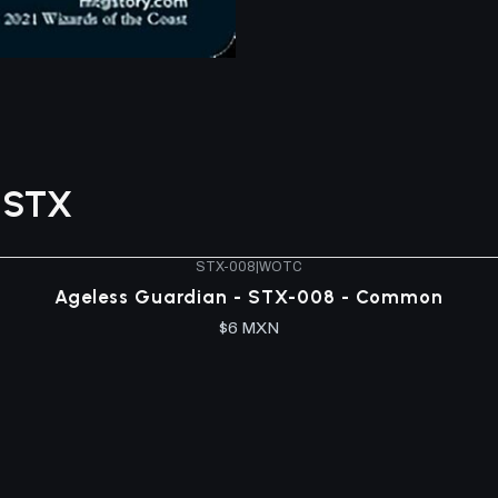
s STX
STX-008
|
WOTC
Ageless Guardian - STX-008 - Common
$6 MXN