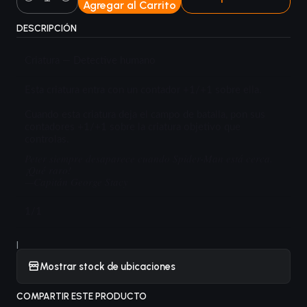
Agregar al Carrito
Cantidad
DESCRIPCIÓN
Criatura — Detective humano
Esta criatura entra con un contador +1/+1 sobre ella.
Cuando esta criatura deja el campo de batalla, pon sus
contadores +1/+1 sobre la criatura objetivo que
controlas.
Peter siempre desaparece cuando Spider-Man está cerca.
¡Qué raro!
—Capitán George Stacy
1/1
|
Mostrar stock de ubicaciones
COMPARTIR ESTE PRODUCTO