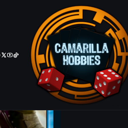
No olviden reportar sus depositos y transferencias por Whatsapp
Tempted by
Rare
Agrega
Cantidad
|
Mostrar stock de ubicacio
COMPARTIR ESTE PRODUCTO