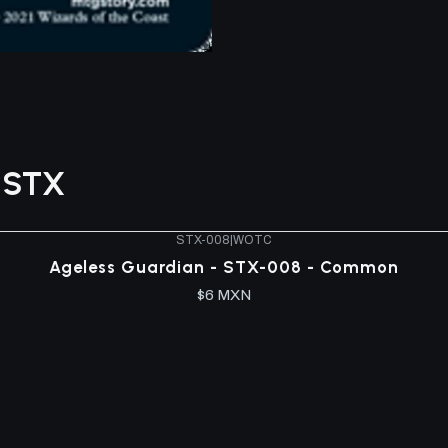
s STX
STX-008
|
WOTC
Ageless Guardian - STX-008 - Common
$6 MXN