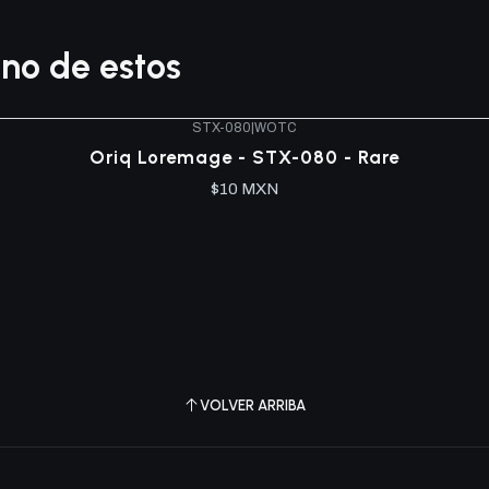
no de estos
STX-080
|
WOTC
Oriq Loremage - STX-080 - Rare
$10 MXN
VOLVER ARRIBA