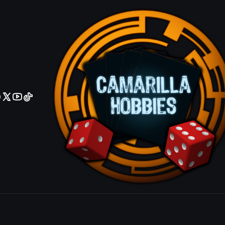
No olviden reportar sus depositos y transferencias por Whatsapp
Tinkermon -
Uncommon
Agrega
Cantidad
|
Mostrar stock de ubicacio
COMPARTIR ESTE PRODUCTO