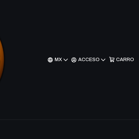
 BT1-047 U -
r al Carrito
Comprar ahora
MX
ACCESO
CARRO
nes