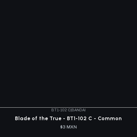
BT1-102 C
|
BANDAI
Blade of the True - BT1-102 C - Common
$3 MXN