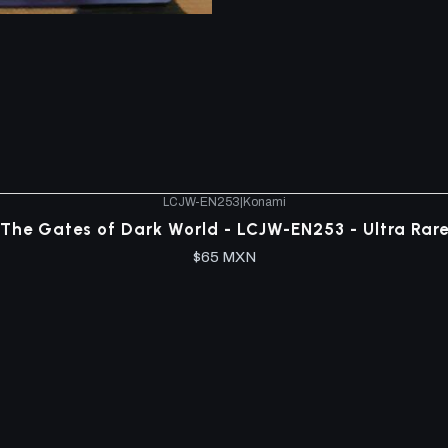
LCJW-EN253
|
Konami
The Gates of Dark World - LCJW-EN253 - Ultra Rar
$65 MXN