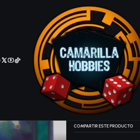
No olviden reportar sus depositos y transferencias por Whatsapp
World Legac
- Ultra Rare
IDIOMA.
Español
Ingles
Agrega
Cantidad
|
Mostrar stock de ubicacio
COMPARTIR ESTE PRODUCTO