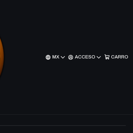
y's Heart - BLRR-EN099
MX
ACCESO
CARRO
r al Carrito
Comprar ahora
nes