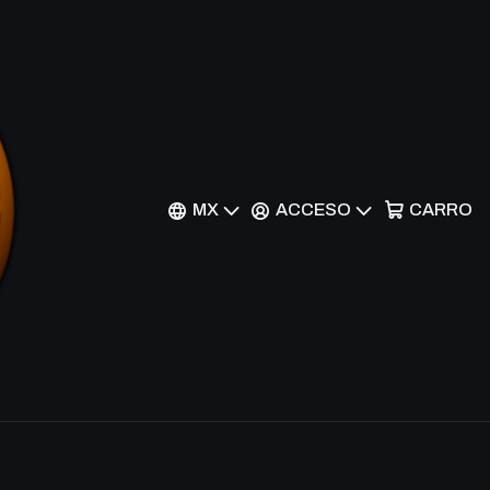
ocession
nes
MX
ACCESO
CARRO