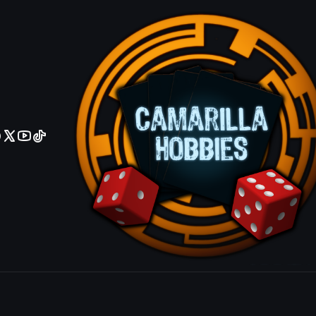
No olviden reportar sus depositos y transferencias por Whatsapp
Anointed Pr
|
Mostrar stock de ubicacio
COMPARTIR ESTE PRODUCTO