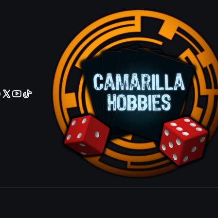
No olviden reportar sus depositos y transferencias por Whatsapp
Devoted Cr
Agrega
Cantidad
|
Mostrar stock de ubicacio
COMPARTIR ESTE PRODUCTO