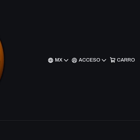
op-Mate - AKH
r al Carrito
Comprar ahora
MX
ACCESO
CARRO
nes