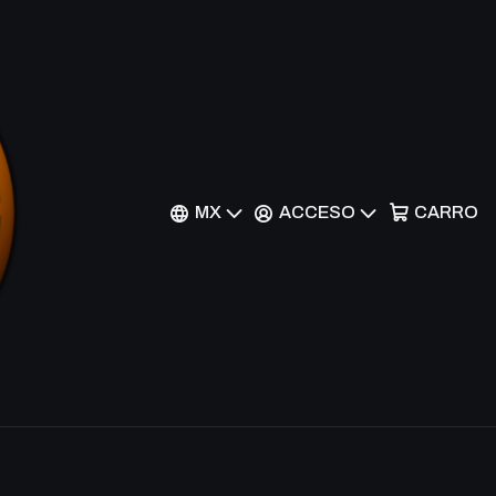
of Knowledge - AKH
r al Carrito
Comprar ahora
MX
ACCESO
CARRO
nes