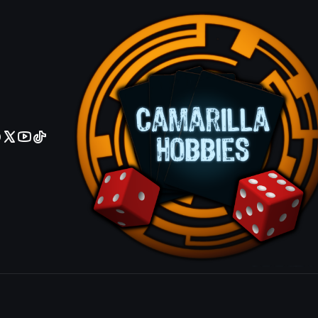
No olviden reportar sus depositos y transferencias por Whatsapp
Cartouche 
Agrega
Cantidad
|
Mostrar stock de ubicacio
COMPARTIR ESTE PRODUCTO