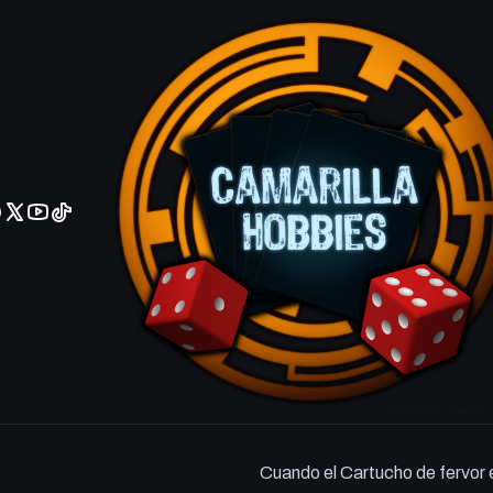
No olviden reportar sus depositos y transferencias por Whatsapp
Cartouche o
VERSIÓN
Ingles
Español
Agrega
Cantidad
DESCRIPCIÓN
Encantamiento — Aura cartu
Encantar criatura que controla
Cuando el Cartucho de fervor e