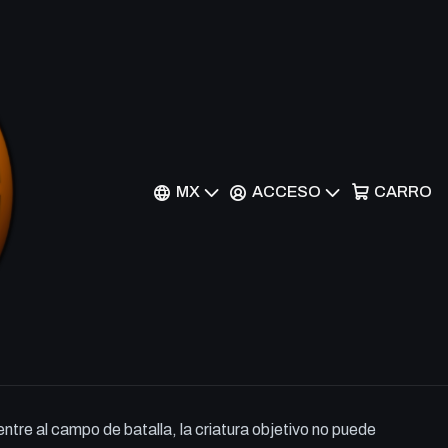
f Zeal - AKH - C
MX
ACCESO
CARRO
r al Carrito
Comprar ahora
cho
s.
ntre al campo de batalla, la criatura objetivo no puede