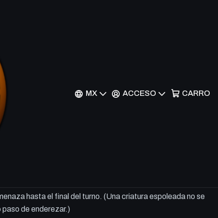
Minotaur - AKH
MX
ACCESO
CARRO
r al Carrito
Comprar ahora
o
 cuernolumbre en cuanto ataque. Cuando lo hagas, obtienes
menaza hasta el final del turno. (Una criatura espoleada no se
 paso de enderezar.)