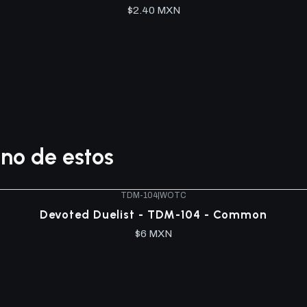
$2.40 MXN
no de estos
TDM-104
|
WOTC
Devoted Duelist - TDM-104 - Common
$6 MXN