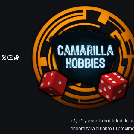
No olviden reportar sus depositos y transferencias por Whatsapp
Emberhorn 
VERSIÓN
Ingles
Español
Agrega
Cantidad
DESCRIPCIÓN
Criatura — Guerrero minotaur
Puedes espolear al Minotauro
+1/+1 y gana la habilidad de a
enderezará durante tu próximo