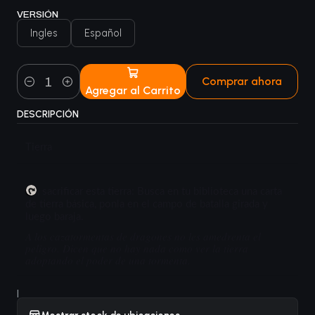
VERSIÓN
Ingles
Español
Comprar ahora
Agregar al Carrito
Cantidad
DESCRIPCIÓN
Tierra
, sacrificar esta tierra: Busca en tu biblioteca una carta
de tierra básica, ponla en el campo de batalla girada y
luego baraja.
A los cazatormentas de dragones no les amedrenta el
peligro. Dicen que no hay nada como ver la tierra
adoptando el poder de una tormenta.
|