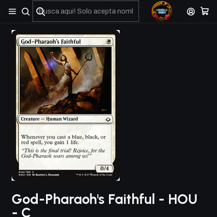
No olviden reportar sus depositos y transferencias por Whatsapp
God-Pharaoh's Faithful - HOU
- C