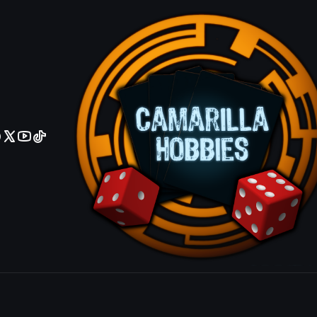
No olviden reportar sus depositos y transferencias por Whatsapp
Honored Hy
|
Mostrar stock de ubicacio
COMPARTIR ESTE PRODUCTO