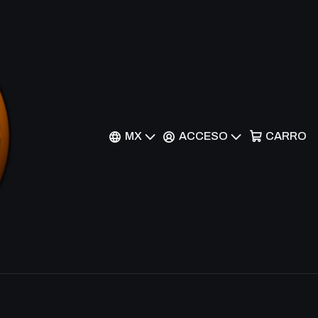
dra - AKH
nes
MX
ACCESO
CARRO