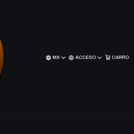
erpopard - AKH
nes
MX
ACCESO
CARRO