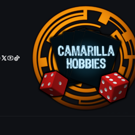
No olviden reportar sus depositos y transferencias por Whatsapp
Prowling S
|
Mostrar stock de ubicacio
COMPARTIR ESTE PRODUCTO