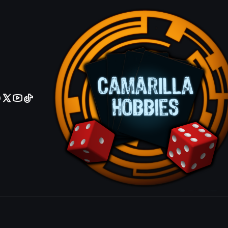
No olviden reportar sus depositos y transferencias por Whatsapp
Trial of Zea
Agrega
Cantidad
|
Mostrar stock de ubicacio
COMPARTIR ESTE PRODUCTO