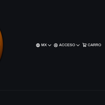
l - AKH
r al Carrito
Comprar ahora
MX
ACCESO
CARRO
nes