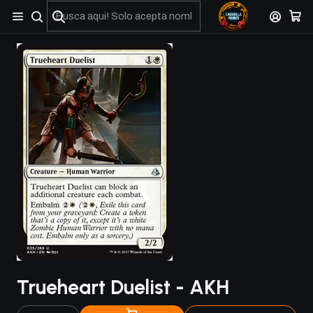
No olviden reportar sus depositos y transferencias por Whatsapp
Trueheart Duelist - AKH