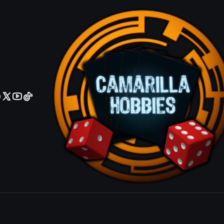
No olviden reportar sus depositos y transferencias por Whatsapp
Neheb, The
|
Mostrar stock de ubicacio
COMPARTIR ESTE PRODUCTO