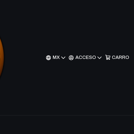
 Worthy - AKH
nes
MX
ACCESO
CARRO