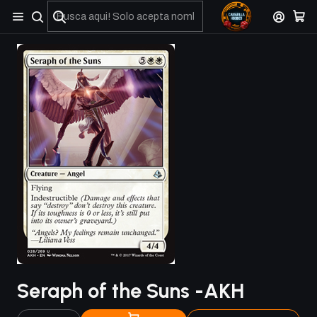
No olviden reportar sus depositos y transferencias por Whatsapp
Seraph of the Suns -AKH