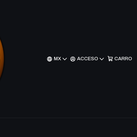
Suns - AKH
nes
MX
ACCESO
CARRO