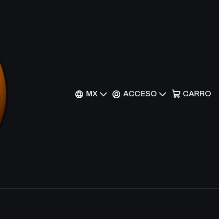
 Desert - AKH - C
nes
MX
ACCESO
CARRO