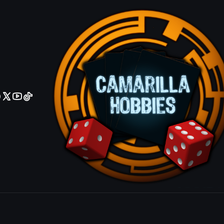
No olviden reportar sus depositos y transferencias por Whatsapp
Sunscorched
|
Mostrar stock de ubicacio
COMPARTIR ESTE PRODUCTO