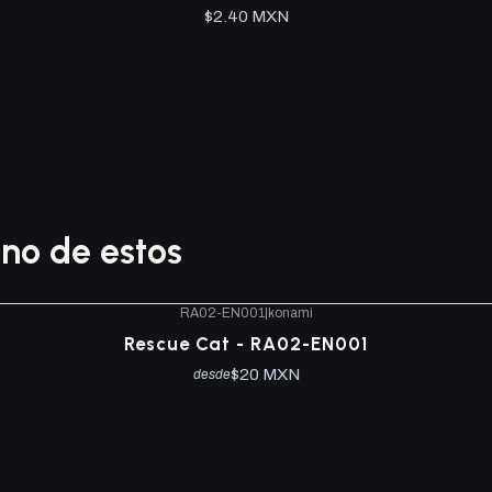
$2.40 MXN
no de estos
RA02-EN001
|
konami
Rescue Cat - RA02-EN001
$20 MXN
desde