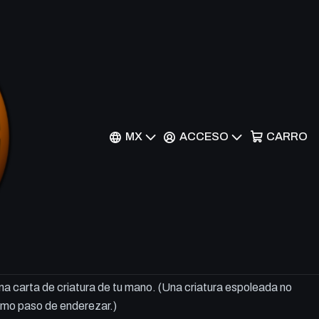
f Rhonas - AKH - C
MX
ACCESO
CARRO
r al Carrito
Comprar ahora
o
na de Rhonas en cuanto ataque. Cuando lo hagas, puedes
na carta de criatura de tu mano. (Una criatura espoleada no
imo paso de enderezar.)