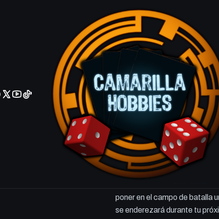
No olviden reportar sus depositos y transferencias por Whatsapp
Champion o
VERSIÓN
Ingles
Español
Agrega
Cantidad
DESCRIPCIÓN
Criatura — Chacal de Guerrer
Puedes espolear a la Campeo
poner en el campo de batalla u
se enderezará durante tu próx