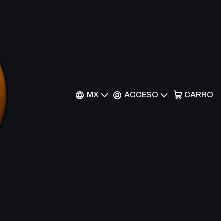
AKH
r al Carrito
Comprar ahora
MX
ACCESO
CARRO
nes