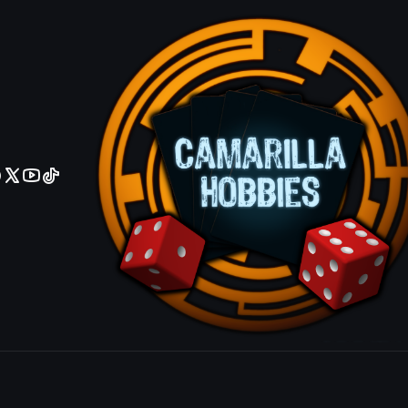
No olviden reportar sus depositos y transferencias por Whatsapp
Electrify - 
Agrega
Cantidad
|
Mostrar stock de ubicacio
COMPARTIR ESTE PRODUCTO