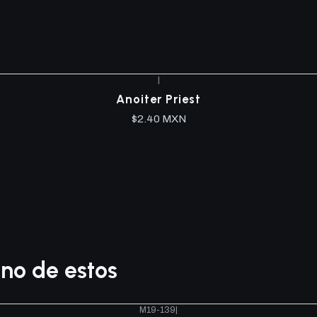
|
Anoiter Priest
$2.40 MXN
no de estos
M19-139
|